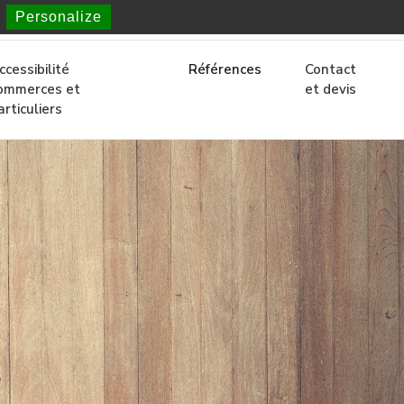
Personalize
À Bordeaux et en Gironde
ccessibilité
Références
Contact
ommerces et
et devis
articuliers