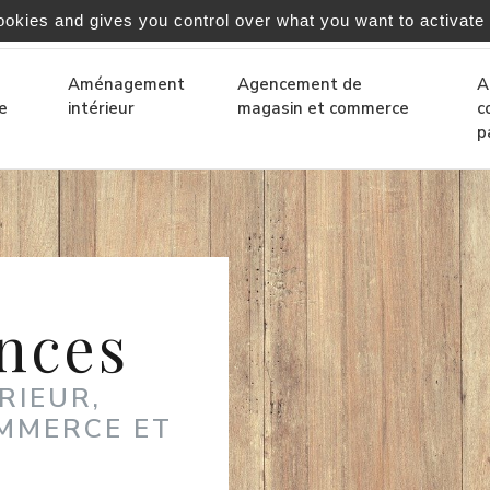
ookies and gives you control over what you want to activate
-bordeaux.fr
Aménagement
Agencement de
A
e
intérieur
magasin et commerce
c
p
nces
RIEUR,
MMERCE ET