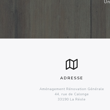
Un
ADRESSE
Aménagement Rénovation Générale
44, rue de Calonge
33190 La Réole