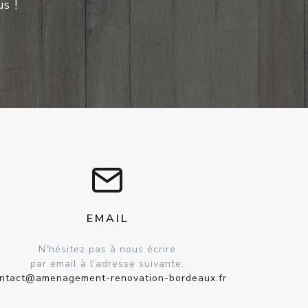
s !
EMAIL
N'hésitez pas à nous écrire
par email à l'adresse suivante.
ntact@amenagement-renovation-bordeaux.fr