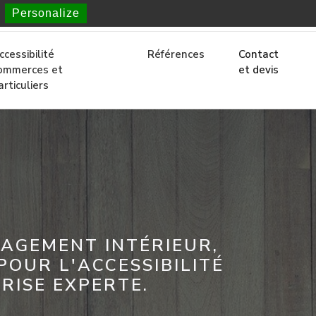
Personalize
À Bordeaux et en Gironde
ccessibilité
Références
Contact
ommerces et
et devis
articuliers
NAGEMENT INTÉRIEUR,
OUR L'ACCESSIBILITÉ
RISE EXPERTE.