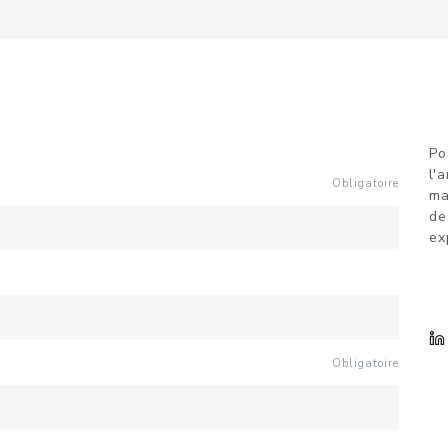
Po
l'
Obligatoire
ma
de
ex
Obligatoire