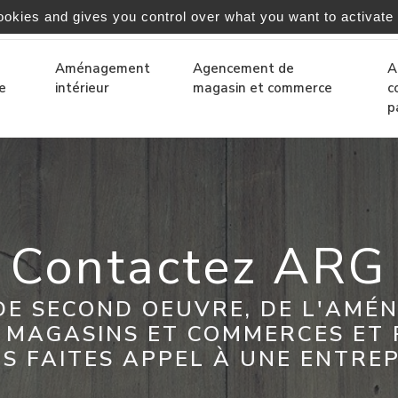
ookies and gives you control over what you want to activate
-bordeaux.fr
Aménagement
Agencement de
A
e
intérieur
magasin et commerce
c
p
Contactez ARG
DE SECOND OEUVRE, DE L'AMÉ
 MAGASINS ET COMMERCES ET P
S FAITES APPEL À UNE ENTREP